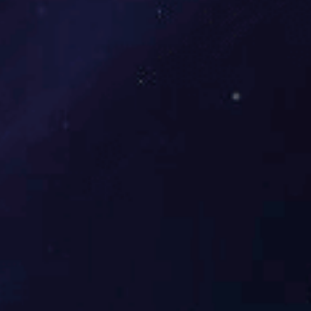
术团队创新能力突出、研发
荣誉见证实力，实力承载品质
技术成效明显。
司现拥有千余家客户群体
NEWS CENTER
新闻中心
津福会及时发布更新公司、行业较新信息