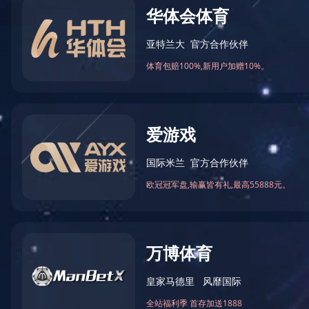
123
123
123
123