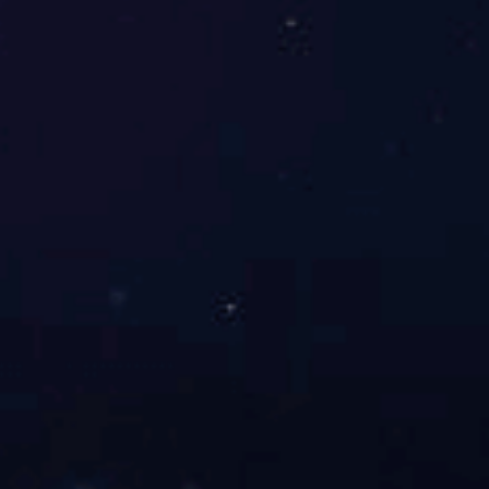
润滑
05
随着经
2020-05
且其性
汽车
05
在实际
2020-05
的，随