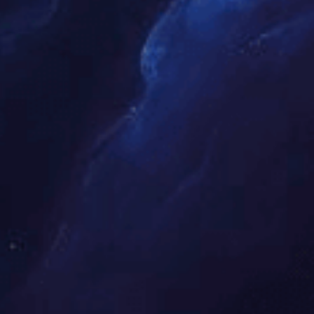
选择天津津福的四大优
CHOOSING FOUR ADVANTAGES OF TIANJIN JINFU
天津津福长期专注于润滑油的生产和销售
技术团队
质量把关