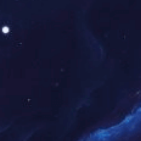
-HM高压无灰抗磨液压油
CF-4合成型增压柴油
L-5合成型重负荷齿轮油
GL-5合成型重负荷齿
MORE+